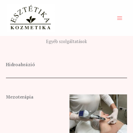
Skip
to
content
Egyéb szolgáltatások
Hidroabrázió
Mezoterápia