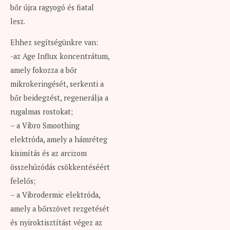
bőr újra ragyogó és fiatal
lesz.
Ehhez segítségünkre van:
-az Age Influx koncentrátum,
amely fokozza a bőr
mikrokeringését, serkenti a
bőr beidegzést, regenerálja a
rugalmas rostokat;
– a Vibro Smoothing
elektróda, amely a hámréteg
kisimítás és az arcizom
összehúzódás csökkentéséért
felelős;
– a Vibrodermic elektróda,
amely a bőrszövet rezgetését
és nyiroktisztítást végez az