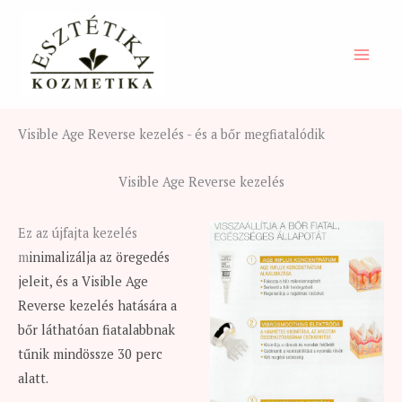
Skip
to
content
Visible Age Reverse kezelés - és a bőr megfiatalódik
Visible Age Reverse kezelés
Ez az újfajta kezelés
m
inimalizálja az öregedés
jeleit, és a Visible Age
Reverse kezelés hatására a
bőr láthatóan fiatalabbnak
tűnik mindössze 30 perc
alatt.