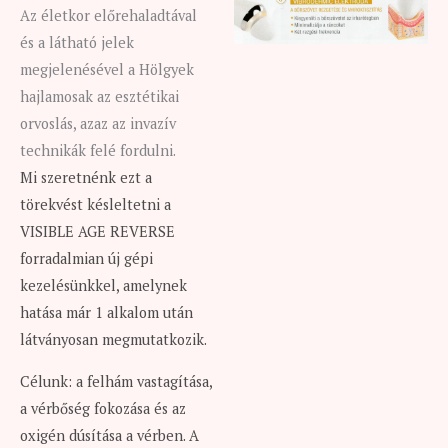
Az életkor előrehaladtával
és a látható jelek
megjelenésével a Hölgyek
hajlamosak az esztétikai
orvoslás, azaz az invazív
technikák felé fordulni.
Mi szeretnénk ezt a
törekvést késleltetni a
VISIBLE AGE REVERSE
forradalmian új gépi
kezelésünkkel, amelynek
hatása már 1 alkalom után
látványosan megmutatkozik.
Célunk: a felhám vastagítása,
a vérbőség fokozása és az
oxigén dúsítása a vérben. A